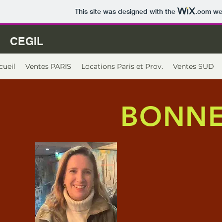
This site was designed with the
.com
web
CEGIL
cueil
Ventes PARIS
Locations Paris et Prov.
Ventes SUD
BONNE