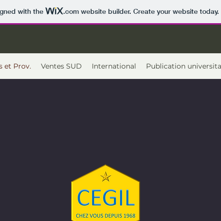
igned with the
.com
website builder. Create your website today.
s et Prov.
Ventes SUD
International
Publication universita