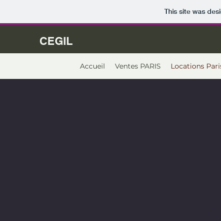
This site was des
CEGIL
Accueil
Ventes PARIS
Locations Pari