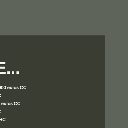
...
.000 euros CC
C
0 euros CC
C
 HC